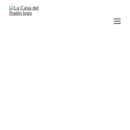
 Esta banda Británica se formó en 1977, los dos 
elementos más importantes de la misma eran Geoff 